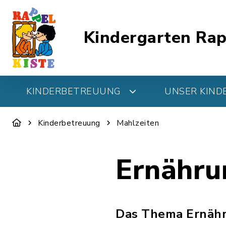
Kindergarten Rap
KINDERBETREUUNG
UNSER KIND
Kinderbetreuung
Mahlzeiten
Ernähru
Das Thema Ernähru